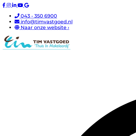
043 - 350 6900
info@timvastgoed.nl
Naar onze website ›