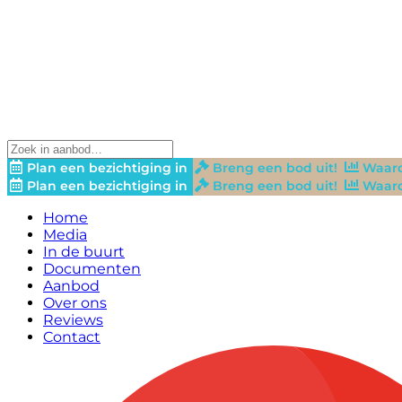
Plan een bezichtiging in
Breng een bod uit!
Waard
Plan een bezichtiging in
Breng een bod uit!
Waard
Home
Media
In de buurt
Documenten
Aanbod
Over ons
Reviews
Contact