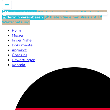
Termin vereinbaren
Bieten Sie einen Preis an!
Wertschätzung
Termin vereinbaren
Bieten Sie einen Preis an!
Wertschätzung
Heim
Medien
In der Nähe
Dokumente
Angebot
Über uns
Bewertungen
Kontakt